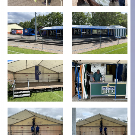
Gymnastik
Bilder
Terminkalender
Kontaktformular
Spieltage