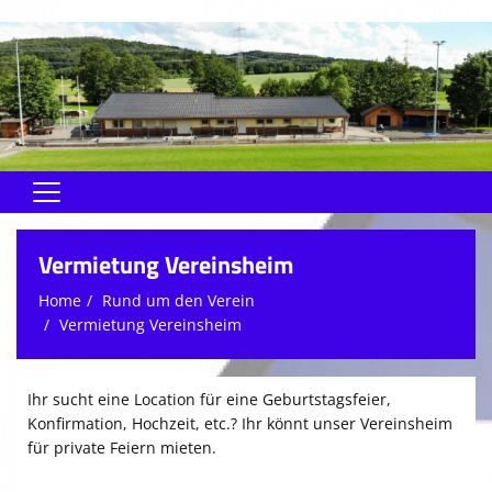
Home
Vermietung Vereinsheim
Rund um den Verein
Home
Rund um den Verein
Vermietung Vereinsheim
Herren
Jugend
Ihr sucht eine Location für eine Geburtstagsfeier,
Soma
Konfirmation, Hochzeit, etc.? Ihr könnt unser Vereinsheim
für private Feiern mieten.
Schiedsrichter