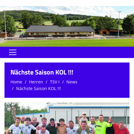
Home
Nächste Saison KOL !!!
Rund um den Verein
Home
Herren
TSV I
News
Nächste Saison KOL !!!
Herren
Jugend
Soma
Schiedsrichter