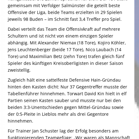
gemeinsam mit Verfolger Salmünster die geteilt beste
Offensive der Liga, beide Teams erzielten in 29 Spielen
jeweils 98 Buden – im Schnitt fast 3,4 Treffer pro Spiel.
Dabei verteilt das Team die Offensivkraft auf mehrere
Schultern und ist nicht von einem einzigen Spieler
abhängig. Mit Alexander Niemax (18 Tore), Kojiro Köhler,
Jens Leuchtenberger (beide 17 Tore), Nico Laubach (14
Tore) und Maximilian Betz (zehn Tore) trafen gleich fünf
Spieler des künftigen Kreisoberligisten in dieser Saison
zweistellig.
Zugleich hält eine sattelfeste Defensive Hain-Gründau
hinten den Kasten dicht: Nur 37 Gegentreffer musste der
Tabellenführer hinnehmen. Torwart David Kin hielt in elf
Partien seinen Kasten sauber und musste nur bei den
beiden 3:3-Unentschieden gegen Mittel-Gründau sowie
der 0:5-Pleite in Lieblos mehr als drei Gegentore
hinnehmen.
Für Trainer Jan Schuster lag der Erfolg besonders am
funktionierenden Teamgefüge: „Wir waren als Mannschaft