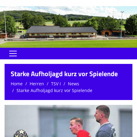
Home
Starke Aufholjagd kurz vor Spielende
Rund um den Verein
Home
Herren
TSV I
News
Starke Aufholjagd kurz vor Spielende
Herren
Jugend
Soma
Schiedsrichter