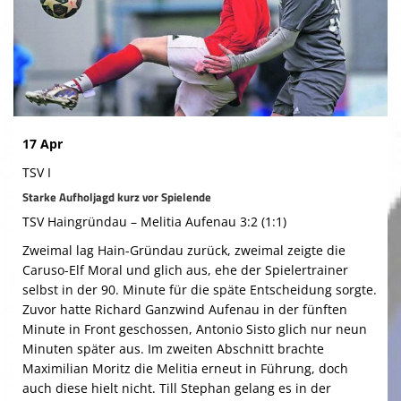
Gymnastik
Bilder
Terminkalender
Kontaktformular
17 Apr
Spieltage
TSV I
Starke Aufholjagd kurz vor Spielende
TSV Haingründau – Melitia Aufenau 3:2 (1:1)
Zweimal lag Hain-Gründau zurück, zweimal zeigte die
Caruso-Elf Moral und glich aus, ehe der Spielertrainer
selbst in der 90. Minute für die späte Entscheidung sorgte.
Zuvor hatte Richard Ganzwind Aufenau in der fünften
Minute in Front geschossen, Antonio Sisto glich nur neun
Minuten später aus. Im zweiten Abschnitt brachte
Maximilian Moritz die Melitia erneut in Führung, doch
auch diese hielt nicht. Till Stephan gelang es in der