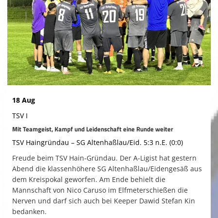
Gymnastik
Bilder
Terminkalender
Kontaktformular
Spieltage
18 Aug
TSV I
Mit Teamgeist, Kampf und Leidenschaft eine Runde weiter
TSV Haingründau – SG Altenhaßlau/Eid. 5:3 n.E. (0:0)
Freude beim TSV Hain-Gründau. Der A-Ligist hat gestern
Abend die klassenhöhere SG Altenhaßlau/Eidengesäß aus
dem Kreispokal geworfen. Am Ende behielt die
Mannschaft von Nico Caruso im Elfmeterschießen die
Nerven und darf sich auch bei Keeper Dawid Stefan Kin
bedanken.