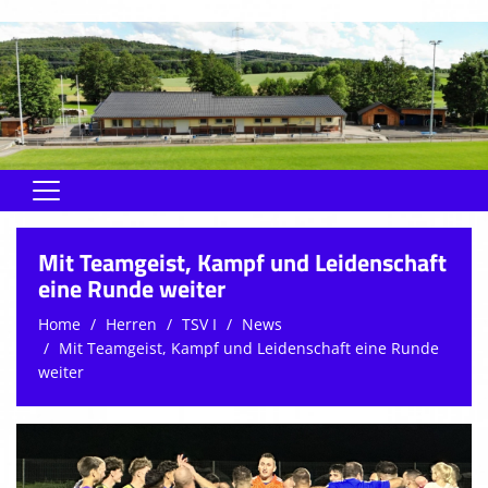
Home
Mit Teamgeist, Kampf und Leidenschaft
Rund um den Verein
eine Runde weiter
Home
Herren
TSV I
News
Herren
Mit Teamgeist, Kampf und Leidenschaft eine Runde
Jugend
weiter
Soma
Schiedsrichter